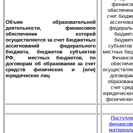
финансо
обеспечен
счет бюдж
Объем образовательной
ассигнов
деятельности, финансовое
федераль
обеспечение которой
бюджет
осуществляется за счет бюджетных
бюджет
ассигнований федерального
субъектов
бюджета, бюджетов субъектов
местных бюд
РФ, местных бюджетов, по
Финансо
договорам об образовании за счет
обеспече
средств физических и (или)
осуществляе
юридических лиц
договора
образован
счет сре
юридических
физических
Поступле
финансов
материал